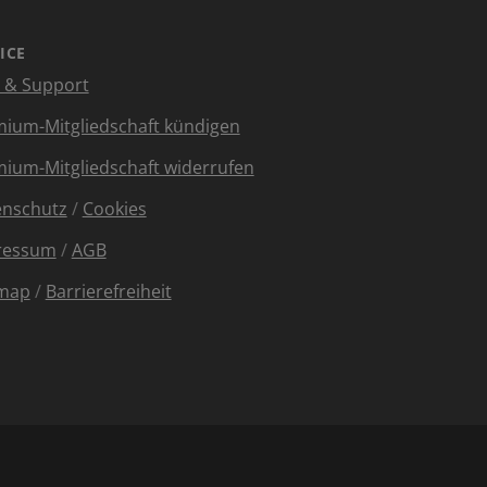
ICE
e & Support
ium-Mitgliedschaft kündigen
ium-Mitgliedschaft widerrufen
enschutz
/
Cookies
ressum
/
AGB
emap
/
Barrierefreiheit