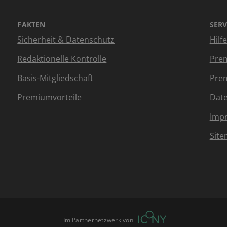
FAKTEN
SERV
Sicherheit & Datenschutz
Hilf
Redaktionelle Kontrolle
Prem
Basis-Mitgliedschaft
Prem
Premiumvorteile
Dat
Imp
Sit
Im Partnernetzwerk von